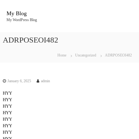
S
k
My Blog
i
My WordPress Blog
p
t
o
ADRPOSEOI482
c
o
n
Home
Uncategorized
ADRPOSEOI482
t
e
n
t
January 6, 2025
admin
HYY
HYY
HYY
HYY
HYY
HYY
HYY
HYY