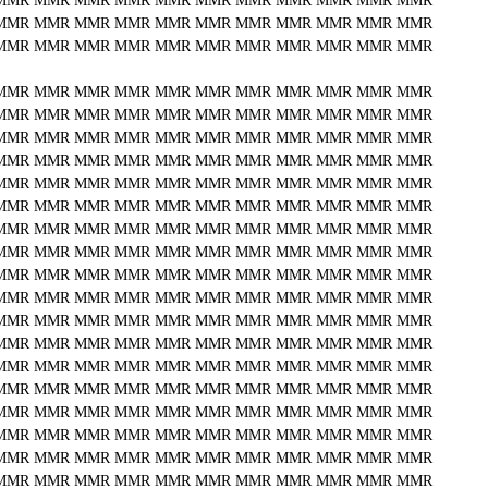
MMR
MMR
MMR
MMR
MMR
MMR
MMR
MMR
MMR
MMR
MMR
MMR
MMR
MMR
MMR
MMR
MMR
MMR
MMR
MMR
MMR
MMR
MMR
MMR
MMR
MMR
MMR
MMR
MMR
MMR
MMR
MMR
MMR
MMR
MMR
MMR
MMR
MMR
MMR
MMR
MMR
MMR
MMR
MMR
MMR
MMR
MMR
MMR
MMR
MMR
MMR
MMR
MMR
MMR
MMR
MMR
MMR
MMR
MMR
MMR
MMR
MMR
MMR
MMR
MMR
MMR
MMR
MMR
MMR
MMR
MMR
MMR
MMR
MMR
MMR
MMR
MMR
MMR
MMR
MMR
MMR
MMR
MMR
MMR
MMR
MMR
MMR
MMR
MMR
MMR
MMR
MMR
MMR
MMR
MMR
MMR
MMR
MMR
MMR
MMR
MMR
MMR
MMR
MMR
MMR
MMR
MMR
MMR
MMR
MMR
MMR
MMR
MMR
MMR
MMR
MMR
MMR
MMR
MMR
MMR
MMR
MMR
MMR
MMR
MMR
MMR
MMR
MMR
MMR
MMR
MMR
MMR
MMR
MMR
MMR
MMR
MMR
MMR
MMR
MMR
MMR
MMR
MMR
MMR
MMR
MMR
MMR
MMR
MMR
MMR
MMR
MMR
MMR
MMR
MMR
MMR
MMR
MMR
MMR
MMR
MMR
MMR
MMR
MMR
MMR
MMR
MMR
MMR
MMR
MMR
MMR
MMR
MMR
MMR
MMR
MMR
MMR
MMR
MMR
MMR
MMR
MMR
MMR
MMR
MMR
MMR
MMR
MMR
MMR
MMR
MMR
MMR
MMR
MMR
MMR
MMR
MMR
MMR
MMR
MMR
MMR
MMR
MMR
MMR
MMR
MMR
MMR
MMR
MMR
MMR
MMR
MMR
MMR
MMR
MMR
MMR
MMR
MMR
MMR
MMR
MMR
MMR
MMR
MMR
MMR
MMR
MMR
MMR
MMR
MMR
MMR