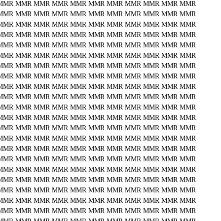
MMR
MMR
MMR
MMR
MMR
MMR
MMR
MMR
MMR
MMR
MMR
MMR
MMR
MMR
MMR
MMR
MMR
MMR
MMR
MMR
MMR
MMR
MMR
MMR
MMR
MMR
MMR
MMR
MMR
MMR
MMR
MMR
MMR
MMR
MMR
MMR
MMR
MMR
MMR
MMR
MMR
MMR
MMR
MMR
MMR
MMR
MMR
MMR
MMR
MMR
MMR
MMR
MMR
MMR
MMR
MMR
MMR
MMR
MMR
MMR
MMR
MMR
MMR
MMR
MMR
MMR
MMR
MMR
MMR
MMR
MMR
MMR
MMR
MMR
MMR
MMR
MMR
MMR
MMR
MMR
MMR
MMR
MMR
MMR
MMR
MMR
MMR
MMR
MMR
MMR
MMR
MMR
MMR
MMR
MMR
MMR
MMR
MMR
MMR
MMR
MMR
MMR
MMR
MMR
MMR
MMR
MMR
MMR
MMR
MMR
MMR
MMR
MMR
MMR
MMR
MMR
MMR
MMR
MMR
MMR
MMR
MMR
MMR
MMR
MMR
MMR
MMR
MMR
MMR
MMR
MMR
MMR
MMR
MMR
MMR
MMR
MMR
MMR
MMR
MMR
MMR
MMR
MMR
MMR
MMR
MMR
MMR
MMR
MMR
MMR
MMR
MMR
MMR
MMR
MMR
MMR
MMR
MMR
MMR
MMR
MMR
MMR
MMR
MMR
MMR
MMR
MMR
MMR
MMR
MMR
MMR
MMR
MMR
MMR
MMR
MMR
MMR
MMR
MMR
MMR
MMR
MMR
MMR
MMR
MMR
MMR
MMR
MMR
MMR
MMR
MMR
MMR
MMR
MMR
MMR
MMR
MMR
MMR
MMR
MMR
MMR
MMR
MMR
MMR
MMR
MMR
MMR
MMR
MMR
MMR
MMR
MMR
MMR
MMR
MMR
MMR
MMR
MMR
MMR
MMR
MMR
MMR
MMR
MMR
MMR
MMR
MMR
MMR
MMR
MMR
MMR