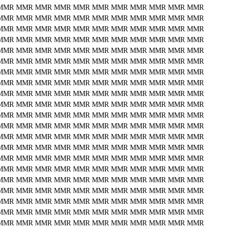
MMR
MMR
MMR
MMR
MMR
MMR
MMR
MMR
MMR
MMR
MMR
MMR
MMR
MMR
MMR
MMR
MMR
MMR
MMR
MMR
MMR
MMR
MMR
MMR
MMR
MMR
MMR
MMR
MMR
MMR
MMR
MMR
MMR
MMR
MMR
MMR
MMR
MMR
MMR
MMR
MMR
MMR
MMR
MMR
MMR
MMR
MMR
MMR
MMR
MMR
MMR
MMR
MMR
MMR
MMR
MMR
MMR
MMR
MMR
MMR
MMR
MMR
MMR
MMR
MMR
MMR
MMR
MMR
MMR
MMR
MMR
MMR
MMR
MMR
MMR
MMR
MMR
MMR
MMR
MMR
MMR
MMR
MMR
MMR
MMR
MMR
MMR
MMR
MMR
MMR
MMR
MMR
MMR
MMR
MMR
MMR
MMR
MMR
MMR
MMR
MMR
MMR
MMR
MMR
MMR
MMR
MMR
MMR
MMR
MMR
MMR
MMR
MMR
MMR
MMR
MMR
MMR
MMR
MMR
MMR
MMR
MMR
MMR
MMR
MMR
MMR
MMR
MMR
MMR
MMR
MMR
MMR
MMR
MMR
MMR
MMR
MMR
MMR
MMR
MMR
MMR
MMR
MMR
MMR
MMR
MMR
MMR
MMR
MMR
MMR
MMR
MMR
MMR
MMR
MMR
MMR
MMR
MMR
MMR
MMR
MMR
MMR
MMR
MMR
MMR
MMR
MMR
MMR
MMR
MMR
MMR
MMR
MMR
MMR
MMR
MMR
MMR
MMR
MMR
MMR
MMR
MMR
MMR
MMR
MMR
MMR
MMR
MMR
MMR
MMR
MMR
MMR
MMR
MMR
MMR
MMR
MMR
MMR
MMR
MMR
MMR
MMR
MMR
MMR
MMR
MMR
MMR
MMR
MMR
MMR
MMR
MMR
MMR
MMR
MMR
MMR
MMR
MMR
MMR
MMR
MMR
MMR
MMR
MMR
MMR
MMR
MMR
MMR
MMR
MMR
MMR