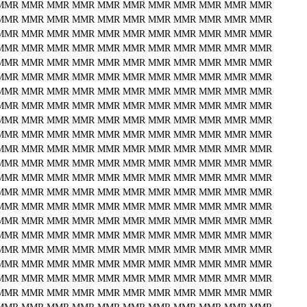
MMR
MMR
MMR
MMR
MMR
MMR
MMR
MMR
MMR
MMR
MMR
MMR
MMR
MMR
MMR
MMR
MMR
MMR
MMR
MMR
MMR
MMR
MMR
MMR
MMR
MMR
MMR
MMR
MMR
MMR
MMR
MMR
MMR
MMR
MMR
MMR
MMR
MMR
MMR
MMR
MMR
MMR
MMR
MMR
MMR
MMR
MMR
MMR
MMR
MMR
MMR
MMR
MMR
MMR
MMR
MMR
MMR
MMR
MMR
MMR
MMR
MMR
MMR
MMR
MMR
MMR
MMR
MMR
MMR
MMR
MMR
MMR
MMR
MMR
MMR
MMR
MMR
MMR
MMR
MMR
MMR
MMR
MMR
MMR
MMR
MMR
MMR
MMR
MMR
MMR
MMR
MMR
MMR
MMR
MMR
MMR
MMR
MMR
MMR
MMR
MMR
MMR
MMR
MMR
MMR
MMR
MMR
MMR
MMR
MMR
MMR
MMR
MMR
MMR
MMR
MMR
MMR
MMR
MMR
MMR
MMR
MMR
MMR
MMR
MMR
MMR
MMR
MMR
MMR
MMR
MMR
MMR
MMR
MMR
MMR
MMR
MMR
MMR
MMR
MMR
MMR
MMR
MMR
MMR
MMR
MMR
MMR
MMR
MMR
MMR
MMR
MMR
MMR
MMR
MMR
MMR
MMR
MMR
MMR
MMR
MMR
MMR
MMR
MMR
MMR
MMR
MMR
MMR
MMR
MMR
MMR
MMR
MMR
MMR
MMR
MMR
MMR
MMR
MMR
MMR
MMR
MMR
MMR
MMR
MMR
MMR
MMR
MMR
MMR
MMR
MMR
MMR
MMR
MMR
MMR
MMR
MMR
MMR
MMR
MMR
MMR
MMR
MMR
MMR
MMR
MMR
MMR
MMR
MMR
MMR
MMR
MMR
MMR
MMR
MMR
MMR
MMR
MMR
MMR
MMR
MMR
MMR
MMR
MMR
MMR
MMR
MMR
MMR
MMR
MMR
MMR