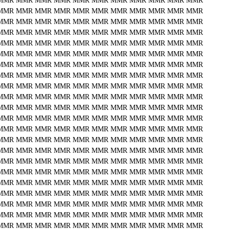
MMR
MMR
MMR
MMR
MMR
MMR
MMR
MMR
MMR
MMR
MMR
MMR
MMR
MMR
MMR
MMR
MMR
MMR
MMR
MMR
MMR
MMR
MMR
MMR
MMR
MMR
MMR
MMR
MMR
MMR
MMR
MMR
MMR
MMR
MMR
MMR
MMR
MMR
MMR
MMR
MMR
MMR
MMR
MMR
MMR
MMR
MMR
MMR
MMR
MMR
MMR
MMR
MMR
MMR
MMR
MMR
MMR
MMR
MMR
MMR
MMR
MMR
MMR
MMR
MMR
MMR
MMR
MMR
MMR
MMR
MMR
MMR
MMR
MMR
MMR
MMR
MMR
MMR
MMR
MMR
MMR
MMR
MMR
MMR
MMR
MMR
MMR
MMR
MMR
MMR
MMR
MMR
MMR
MMR
MMR
MMR
MMR
MMR
MMR
MMR
MMR
MMR
MMR
MMR
MMR
MMR
MMR
MMR
MMR
MMR
MMR
MMR
MMR
MMR
MMR
MMR
MMR
MMR
MMR
MMR
MMR
MMR
MMR
MMR
MMR
MMR
MMR
MMR
MMR
MMR
MMR
MMR
MMR
MMR
MMR
MMR
MMR
MMR
MMR
MMR
MMR
MMR
MMR
MMR
MMR
MMR
MMR
MMR
MMR
MMR
MMR
MMR
MMR
MMR
MMR
MMR
MMR
MMR
MMR
MMR
MMR
MMR
MMR
MMR
MMR
MMR
MMR
MMR
MMR
MMR
MMR
MMR
MMR
MMR
MMR
MMR
MMR
MMR
MMR
MMR
MMR
MMR
MMR
MMR
MMR
MMR
MMR
MMR
MMR
MMR
MMR
MMR
MMR
MMR
MMR
MMR
MMR
MMR
MMR
MMR
MMR
MMR
MMR
MMR
MMR
MMR
MMR
MMR
MMR
MMR
MMR
MMR
MMR
MMR
MMR
MMR
MMR
MMR
MMR
MMR
MMR
MMR
MMR
MMR
MMR
MMR
MMR
MMR
MMR
MMR
MMR
MMR
MMR
MMR
MMR
MMR
MMR
MMR
MMR
MMR
MMR
MMR