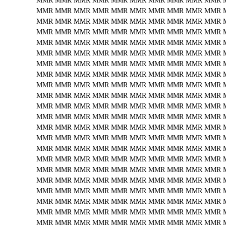
MMR
MMR
MMR
MMR
MMR
MMR
MMR
MMR
MMR
MMR
MMR
MMR
MMR
MMR
MMR
MMR
MMR
MMR
MMR
MMR
MMR
MMR
MMR
MMR
MMR
MMR
MMR
MMR
MMR
MMR
MMR
MMR
MMR
MMR
MMR
MMR
MMR
MMR
MMR
MMR
MMR
MMR
MMR
MMR
MMR
MMR
MMR
MMR
MMR
MMR
MMR
MMR
MMR
MMR
MMR
MMR
MMR
MMR
MMR
MMR
MMR
MMR
MMR
MMR
MMR
MMR
MMR
MMR
MMR
MMR
MMR
MMR
MMR
MMR
MMR
MMR
MMR
MMR
MMR
MMR
MMR
MMR
MMR
MMR
MMR
MMR
MMR
MMR
MMR
MMR
MMR
MMR
MMR
MMR
MMR
MMR
MMR
MMR
MMR
MMR
MMR
MMR
MMR
MMR
MMR
MMR
MMR
MMR
MMR
MMR
MMR
MMR
MMR
MMR
MMR
MMR
MMR
MMR
MMR
MMR
MMR
MMR
MMR
MMR
MMR
MMR
MMR
MMR
MMR
MMR
MMR
MMR
MMR
MMR
MMR
MMR
MMR
MMR
MMR
MMR
MMR
MMR
MMR
MMR
MMR
MMR
MMR
MMR
MMR
MMR
MMR
MMR
MMR
MMR
MMR
MMR
MMR
MMR
MMR
MMR
MMR
MMR
MMR
MMR
MMR
MMR
MMR
MMR
MMR
MMR
MMR
MMR
MMR
MMR
MMR
MMR
MMR
MMR
MMR
MMR
MMR
MMR
MMR
MMR
MMR
MMR
MMR
MMR
MMR
MMR
MMR
MMR
MMR
MMR
MMR
MMR
MMR
MMR
MMR
MMR
MMR
MMR
MMR
MMR
MMR
MMR
MMR
MMR
MMR
MMR
MMR
MMR
MMR
MMR
MMR
MMR
MMR
MMR
MMR
MMR