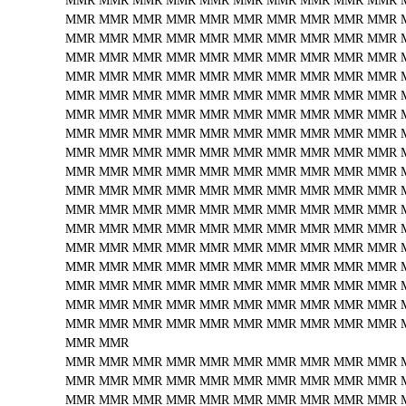
MMR
MMR
MMR
MMR
MMR
MMR
MMR
MMR
MMR
MMR
MMR
MMR
MMR
MMR
MMR
MMR
MMR
MMR
MMR
MMR
MMR
MMR
MMR
MMR
MMR
MMR
MMR
MMR
MMR
MMR
MMR
MMR
MMR
MMR
MMR
MMR
MMR
MMR
MMR
MMR
MMR
MMR
MMR
MMR
MMR
MMR
MMR
MMR
MMR
MMR
MMR
MMR
MMR
MMR
MMR
MMR
MMR
MMR
MMR
MMR
MMR
MMR
MMR
MMR
MMR
MMR
MMR
MMR
MMR
MMR
MMR
MMR
MMR
MMR
MMR
MMR
MMR
MMR
MMR
MMR
MMR
MMR
MMR
MMR
MMR
MMR
MMR
MMR
MMR
MMR
MMR
MMR
MMR
MMR
MMR
MMR
MMR
MMR
MMR
MMR
MMR
MMR
MMR
MMR
MMR
MMR
MMR
MMR
MMR
MMR
MMR
MMR
MMR
MMR
MMR
MMR
MMR
MMR
MMR
MMR
MMR
MMR
MMR
MMR
MMR
MMR
MMR
MMR
MMR
MMR
MMR
MMR
MMR
MMR
MMR
MMR
MMR
MMR
MMR
MMR
MMR
MMR
MMR
MMR
MMR
MMR
MMR
MMR
MMR
MMR
MMR
MMR
MMR
MMR
MMR
MMR
MMR
MMR
MMR
MMR
MMR
MMR
MMR
MMR
MMR
MMR
MMR
MMR
MMR
MMR
MMR
MMR
MMR
MMR
MMR
MMR
MMR
MMR
MMR
MMR
MMR
MMR
MMR
MMR
MMR
MMR
MMR
MMR
MMR
MMR
MMR
MMR
MMR
MMR
MMR
MMR
MMR
MMR
MMR
MMR
MMR
MMR
MMR
MMR
MMR
MMR
MMR
MMR
MMR
MMR
MMR
MMR