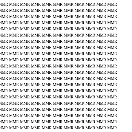
MMR
MMR
MMR
MMR
MMR
MMR
MMR
MMR
MMR
MMR
MMR
MMR
MMR
MMR
MMR
MMR
MMR
MMR
MMR
MMR
MMR
MMR
MMR
MMR
MMR
MMR
MMR
MMR
MMR
MMR
MMR
MMR
MMR
MMR
MMR
MMR
MMR
MMR
MMR
MMR
MMR
MMR
MMR
MMR
MMR
MMR
MMR
MMR
MMR
MMR
MMR
MMR
MMR
MMR
MMR
MMR
MMR
MMR
MMR
MMR
MMR
MMR
MMR
MMR
MMR
MMR
MMR
MMR
MMR
MMR
MMR
MMR
MMR
MMR
MMR
MMR
MMR
MMR
MMR
MMR
MMR
MMR
MMR
MMR
MMR
MMR
MMR
MMR
MMR
MMR
MMR
MMR
MMR
MMR
MMR
MMR
MMR
MMR
MMR
MMR
MMR
MMR
MMR
MMR
MMR
MMR
MMR
MMR
MMR
MMR
MMR
MMR
MMR
MMR
MMR
MMR
MMR
MMR
MMR
MMR
MMR
MMR
MMR
MMR
MMR
MMR
MMR
MMR
MMR
MMR
MMR
MMR
MMR
MMR
MMR
MMR
MMR
MMR
MMR
MMR
MMR
MMR
MMR
MMR
MMR
MMR
MMR
MMR
MMR
MMR
MMR
MMR
MMR
MMR
MMR
MMR
MMR
MMR
MMR
MMR
MMR
MMR
MMR
MMR
MMR
MMR
MMR
MMR
MMR
MMR
MMR
MMR
MMR
MMR
MMR
MMR
MMR
MMR
MMR
MMR
MMR
MMR
MMR
MMR
MMR
MMR
MMR
MMR
MMR
MMR
MMR
MMR
MMR
MMR
MMR
MMR
MMR
MMR
MMR
MMR
MMR
MMR
MMR
MMR
MMR
MMR
MMR
MMR
MMR
MMR
MMR
MMR
MMR
MMR
MMR
MMR
MMR
MMR
MMR
MMR
MMR
MMR
MMR
MMR
MMR
MMR
MMR
MMR
MMR
MMR
MMR