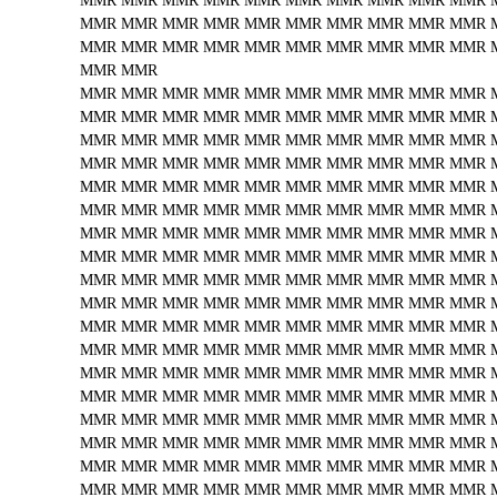
MMR
MMR
MMR
MMR
MMR
MMR
MMR
MMR
MMR
MMR
MMR
MMR
MMR
MMR
MMR
MMR
MMR
MMR
MMR
MMR
MMR
MMR
MMR
MMR
MMR
MMR
MMR
MMR
MMR
MMR
MMR
MMR
MMR
MMR
MMR
MMR
MMR
MMR
MMR
MMR
MMR
MMR
MMR
MMR
MMR
MMR
MMR
MMR
MMR
MMR
MMR
MMR
MMR
MMR
MMR
MMR
MMR
MMR
MMR
MMR
MMR
MMR
MMR
MMR
MMR
MMR
MMR
MMR
MMR
MMR
MMR
MMR
MMR
MMR
MMR
MMR
MMR
MMR
MMR
MMR
MMR
MMR
MMR
MMR
MMR
MMR
MMR
MMR
MMR
MMR
MMR
MMR
MMR
MMR
MMR
MMR
MMR
MMR
MMR
MMR
MMR
MMR
MMR
MMR
MMR
MMR
MMR
MMR
MMR
MMR
MMR
MMR
MMR
MMR
MMR
MMR
MMR
MMR
MMR
MMR
MMR
MMR
MMR
MMR
MMR
MMR
MMR
MMR
MMR
MMR
MMR
MMR
MMR
MMR
MMR
MMR
MMR
MMR
MMR
MMR
MMR
MMR
MMR
MMR
MMR
MMR
MMR
MMR
MMR
MMR
MMR
MMR
MMR
MMR
MMR
MMR
MMR
MMR
MMR
MMR
MMR
MMR
MMR
MMR
MMR
MMR
MMR
MMR
MMR
MMR
MMR
MMR
MMR
MMR
MMR
MMR
MMR
MMR
MMR
MMR
MMR
MMR
MMR
MMR
MMR
MMR
MMR
MMR
MMR
MMR
MMR
MMR
MMR
MMR
MMR
MMR
MMR
MMR
MMR
MMR
MMR
MMR
MMR
MMR
MMR
MMR
MMR
MMR
MMR
MMR
MMR
MMR