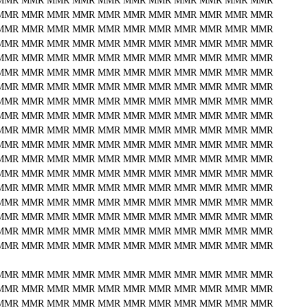
MMR
MMR
MMR
MMR
MMR
MMR
MMR
MMR
MMR
MMR
MMR
MMR
MMR
MMR
MMR
MMR
MMR
MMR
MMR
MMR
MMR
MMR
MMR
MMR
MMR
MMR
MMR
MMR
MMR
MMR
MMR
MMR
MMR
MMR
MMR
MMR
MMR
MMR
MMR
MMR
MMR
MMR
MMR
MMR
MMR
MMR
MMR
MMR
MMR
MMR
MMR
MMR
MMR
MMR
MMR
MMR
MMR
MMR
MMR
MMR
MMR
MMR
MMR
MMR
MMR
MMR
MMR
MMR
MMR
MMR
MMR
MMR
MMR
MMR
MMR
MMR
MMR
MMR
MMR
MMR
MMR
MMR
MMR
MMR
MMR
MMR
MMR
MMR
MMR
MMR
MMR
MMR
MMR
MMR
MMR
MMR
MMR
MMR
MMR
MMR
MMR
MMR
MMR
MMR
MMR
MMR
MMR
MMR
MMR
MMR
MMR
MMR
MMR
MMR
MMR
MMR
MMR
MMR
MMR
MMR
MMR
MMR
MMR
MMR
MMR
MMR
MMR
MMR
MMR
MMR
MMR
MMR
MMR
MMR
MMR
MMR
MMR
MMR
MMR
MMR
MMR
MMR
MMR
MMR
MMR
MMR
MMR
MMR
MMR
MMR
MMR
MMR
MMR
MMR
MMR
MMR
MMR
MMR
MMR
MMR
MMR
MMR
MMR
MMR
MMR
MMR
MMR
MMR
MMR
MMR
MMR
MMR
MMR
MMR
MMR
MMR
MMR
MMR
MMR
MMR
MMR
MMR
MMR
MMR
MMR
MMR
MMR
MMR
MMR
MMR
MMR
MMR
MMR
MMR
MMR
MMR
MMR
MMR
MMR
MMR
MMR
MMR
MMR
MMR
MMR
MMR
MMR
MMR
MMR
MMR
MMR
MMR
MMR
MMR
MMR
MMR
MMR
MMR
MMR
MMR
MMR
MMR
MMR
MMR
MMR
MMR
MMR
MMR
MMR
MMR
MMR