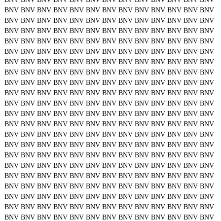
BNV
BNV
BNV
BNV
BNV
BNV
BNV
BNV
BNV
BNV
BNV
BNV
BNV
BNV
BNV
BNV
BNV
BNV
BNV
BNV
BNV
BNV
BNV
BNV
BNV
BNV
BNV
BNV
BNV
BNV
BNV
BNV
BNV
BNV
BNV
BNV
BNV
BNV
BNV
BNV
BNV
BNV
BNV
BNV
BNV
BNV
BNV
BNV
BNV
BNV
BNV
BNV
BNV
BNV
BNV
BNV
BNV
BNV
BNV
BNV
BNV
BNV
BNV
BNV
BNV
BNV
BNV
BNV
BNV
BNV
BNV
BNV
BNV
BNV
BNV
BNV
BNV
BNV
BNV
BNV
BNV
BNV
BNV
BNV
BNV
BNV
BNV
BNV
BNV
BNV
BNV
BNV
BNV
BNV
BNV
BNV
BNV
BNV
BNV
BNV
BNV
BNV
BNV
BNV
BNV
BNV
BNV
BNV
BNV
BNV
BNV
BNV
BNV
BNV
BNV
BNV
BNV
BNV
BNV
BNV
BNV
BNV
BNV
BNV
BNV
BNV
BNV
BNV
BNV
BNV
BNV
BNV
BNV
BNV
BNV
BNV
BNV
BNV
BNV
BNV
BNV
BNV
BNV
BNV
BNV
BNV
BNV
BNV
BNV
BNV
BNV
BNV
BNV
BNV
BNV
BNV
BNV
BNV
BNV
BNV
BNV
BNV
BNV
BNV
BNV
BNV
BNV
BNV
BNV
BNV
BNV
BNV
BNV
BNV
BNV
BNV
BNV
BNV
BNV
BNV
BNV
BNV
BNV
BNV
BNV
BNV
BNV
BNV
BNV
BNV
BNV
BNV
BNV
BNV
BNV
BNV
BNV
BNV
BNV
BNV
BNV
BNV
BNV
BNV
BNV
BNV
BNV
BNV
BNV
BNV
BNV
BNV
BNV
BNV
BNV
BNV
BNV
BNV
BNV
BNV
BNV
BNV
BNV
BNV
BNV
BNV
BNV
BNV
BNV
BNV
BNV
BNV
BNV
BNV
BNV
BNV
BNV
BNV
BNV
BNV
BNV
BNV
BNV
BNV
BNV
BNV
BNV
BNV
BNV
BNV
BNV
BNV
BNV
BNV
BNV
BNV
BNV
BNV
BNV
BNV
BNV
BNV
BNV
BNV
BNV
BNV
BNV
BNV
BNV
BNV
BNV
BNV
BNV