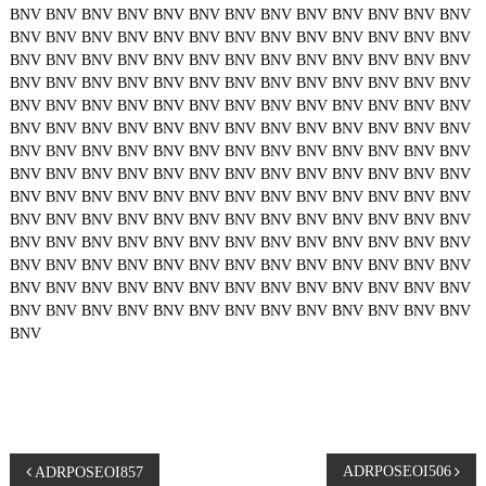
BNV
BNV
BNV
BNV
BNV
BNV
BNV
BNV
BNV
BNV
BNV
BNV
BNV
BNV
BNV
BNV
BNV
BNV
BNV
BNV
BNV
BNV
BNV
BNV
BNV
BNV
BNV
BNV
BNV
BNV
BNV
BNV
BNV
BNV
BNV
BNV
BNV
BNV
BNV
BNV
BNV
BNV
BNV
BNV
BNV
BNV
BNV
BNV
BNV
BNV
BNV
BNV
BNV
BNV
BNV
BNV
BNV
BNV
BNV
BNV
BNV
BNV
BNV
BNV
BNV
BNV
BNV
BNV
BNV
BNV
BNV
BNV
BNV
BNV
BNV
BNV
BNV
BNV
BNV
BNV
BNV
BNV
BNV
BNV
BNV
BNV
BNV
BNV
BNV
BNV
BNV
BNV
BNV
BNV
BNV
BNV
BNV
BNV
BNV
BNV
BNV
BNV
BNV
BNV
BNV
BNV
BNV
BNV
BNV
BNV
BNV
BNV
BNV
BNV
BNV
BNV
BNV
BNV
BNV
BNV
BNV
BNV
BNV
BNV
BNV
BNV
BNV
BNV
BNV
BNV
BNV
BNV
BNV
BNV
BNV
BNV
BNV
BNV
BNV
BNV
BNV
BNV
BNV
BNV
BNV
BNV
BNV
BNV
BNV
BNV
BNV
BNV
BNV
BNV
BNV
BNV
BNV
BNV
BNV
BNV
BNV
BNV
BNV
BNV
BNV
BNV
BNV
BNV
BNV
BNV
BNV
BNV
BNV
BNV
BNV
BNV
BNV
BNV
BNV
BNV
BNV
BNV
BNV
P
ADRPOSEOI506
ADRPOSEOI857