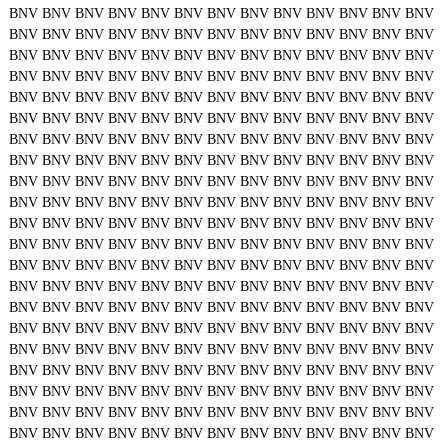
BNV
BNV
BNV
BNV
BNV
BNV
BNV
BNV
BNV
BNV
BNV
BNV
BNV
BNV
BNV
BNV
BNV
BNV
BNV
BNV
BNV
BNV
BNV
BNV
BNV
BNV
BNV
BNV
BNV
BNV
BNV
BNV
BNV
BNV
BNV
BNV
BNV
BNV
BNV
BNV
BNV
BNV
BNV
BNV
BNV
BNV
BNV
BNV
BNV
BNV
BNV
BNV
BNV
BNV
BNV
BNV
BNV
BNV
BNV
BNV
BNV
BNV
BNV
BNV
BNV
BNV
BNV
BNV
BNV
BNV
BNV
BNV
BNV
BNV
BNV
BNV
BNV
BNV
BNV
BNV
BNV
BNV
BNV
BNV
BNV
BNV
BNV
BNV
BNV
BNV
BNV
BNV
BNV
BNV
BNV
BNV
BNV
BNV
BNV
BNV
BNV
BNV
BNV
BNV
BNV
BNV
BNV
BNV
BNV
BNV
BNV
BNV
BNV
BNV
BNV
BNV
BNV
BNV
BNV
BNV
BNV
BNV
BNV
BNV
BNV
BNV
BNV
BNV
BNV
BNV
BNV
BNV
BNV
BNV
BNV
BNV
BNV
BNV
BNV
BNV
BNV
BNV
BNV
BNV
BNV
BNV
BNV
BNV
BNV
BNV
BNV
BNV
BNV
BNV
BNV
BNV
BNV
BNV
BNV
BNV
BNV
BNV
BNV
BNV
BNV
BNV
BNV
BNV
BNV
BNV
BNV
BNV
BNV
BNV
BNV
BNV
BNV
BNV
BNV
BNV
BNV
BNV
BNV
BNV
BNV
BNV
BNV
BNV
BNV
BNV
BNV
BNV
BNV
BNV
BNV
BNV
BNV
BNV
BNV
BNV
BNV
BNV
BNV
BNV
BNV
BNV
BNV
BNV
BNV
BNV
BNV
BNV
BNV
BNV
BNV
BNV
BNV
BNV
BNV
BNV
BNV
BNV
BNV
BNV
BNV
BNV
BNV
BNV
BNV
BNV
BNV
BNV
BNV
BNV
BNV
BNV
BNV
BNV
BNV
BNV
BNV
BNV
BNV
BNV
BNV
BNV
BNV
BNV
BNV
BNV
BNV
BNV
BNV
BNV
BNV
BNV
BNV
BNV
BNV
BNV
BNV
BNV
BNV
BNV
BNV
BNV
BNV
BNV
BNV
BNV
BNV
BNV
BNV