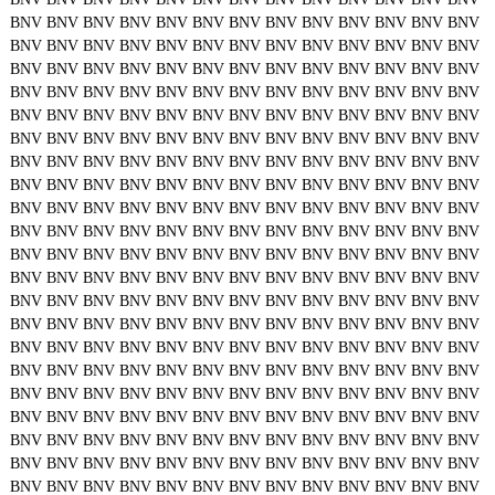
BNV
BNV
BNV
BNV
BNV
BNV
BNV
BNV
BNV
BNV
BNV
BNV
BNV
BNV
BNV
BNV
BNV
BNV
BNV
BNV
BNV
BNV
BNV
BNV
BNV
BNV
BNV
BNV
BNV
BNV
BNV
BNV
BNV
BNV
BNV
BNV
BNV
BNV
BNV
BNV
BNV
BNV
BNV
BNV
BNV
BNV
BNV
BNV
BNV
BNV
BNV
BNV
BNV
BNV
BNV
BNV
BNV
BNV
BNV
BNV
BNV
BNV
BNV
BNV
BNV
BNV
BNV
BNV
BNV
BNV
BNV
BNV
BNV
BNV
BNV
BNV
BNV
BNV
BNV
BNV
BNV
BNV
BNV
BNV
BNV
BNV
BNV
BNV
BNV
BNV
BNV
BNV
BNV
BNV
BNV
BNV
BNV
BNV
BNV
BNV
BNV
BNV
BNV
BNV
BNV
BNV
BNV
BNV
BNV
BNV
BNV
BNV
BNV
BNV
BNV
BNV
BNV
BNV
BNV
BNV
BNV
BNV
BNV
BNV
BNV
BNV
BNV
BNV
BNV
BNV
BNV
BNV
BNV
BNV
BNV
BNV
BNV
BNV
BNV
BNV
BNV
BNV
BNV
BNV
BNV
BNV
BNV
BNV
BNV
BNV
BNV
BNV
BNV
BNV
BNV
BNV
BNV
BNV
BNV
BNV
BNV
BNV
BNV
BNV
BNV
BNV
BNV
BNV
BNV
BNV
BNV
BNV
BNV
BNV
BNV
BNV
BNV
BNV
BNV
BNV
BNV
BNV
BNV
BNV
BNV
BNV
BNV
BNV
BNV
BNV
BNV
BNV
BNV
BNV
BNV
BNV
BNV
BNV
BNV
BNV
BNV
BNV
BNV
BNV
BNV
BNV
BNV
BNV
BNV
BNV
BNV
BNV
BNV
BNV
BNV
BNV
BNV
BNV
BNV
BNV
BNV
BNV
BNV
BNV
BNV
BNV
BNV
BNV
BNV
BNV
BNV
BNV
BNV
BNV
BNV
BNV
BNV
BNV
BNV
BNV
BNV
BNV
BNV
BNV
BNV
BNV
BNV
BNV
BNV
BNV
BNV
BNV
BNV
BNV
BNV
BNV
BNV
BNV
BNV
BNV
BNV
BNV
BNV
BNV
BNV
BNV
BNV
BNV
BNV
BNV
BNV
BNV
BNV