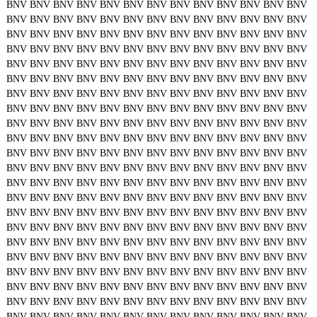
BNV
BNV
BNV
BNV
BNV
BNV
BNV
BNV
BNV
BNV
BNV
BNV
BNV
BNV
BNV
BNV
BNV
BNV
BNV
BNV
BNV
BNV
BNV
BNV
BNV
BNV
BNV
BNV
BNV
BNV
BNV
BNV
BNV
BNV
BNV
BNV
BNV
BNV
BNV
BNV
BNV
BNV
BNV
BNV
BNV
BNV
BNV
BNV
BNV
BNV
BNV
BNV
BNV
BNV
BNV
BNV
BNV
BNV
BNV
BNV
BNV
BNV
BNV
BNV
BNV
BNV
BNV
BNV
BNV
BNV
BNV
BNV
BNV
BNV
BNV
BNV
BNV
BNV
BNV
BNV
BNV
BNV
BNV
BNV
BNV
BNV
BNV
BNV
BNV
BNV
BNV
BNV
BNV
BNV
BNV
BNV
BNV
BNV
BNV
BNV
BNV
BNV
BNV
BNV
BNV
BNV
BNV
BNV
BNV
BNV
BNV
BNV
BNV
BNV
BNV
BNV
BNV
BNV
BNV
BNV
BNV
BNV
BNV
BNV
BNV
BNV
BNV
BNV
BNV
BNV
BNV
BNV
BNV
BNV
BNV
BNV
BNV
BNV
BNV
BNV
BNV
BNV
BNV
BNV
BNV
BNV
BNV
BNV
BNV
BNV
BNV
BNV
BNV
BNV
BNV
BNV
BNV
BNV
BNV
BNV
BNV
BNV
BNV
BNV
BNV
BNV
BNV
BNV
BNV
BNV
BNV
BNV
BNV
BNV
BNV
BNV
BNV
BNV
BNV
BNV
BNV
BNV
BNV
BNV
BNV
BNV
BNV
BNV
BNV
BNV
BNV
BNV
BNV
BNV
BNV
BNV
BNV
BNV
BNV
BNV
BNV
BNV
BNV
BNV
BNV
BNV
BNV
BNV
BNV
BNV
BNV
BNV
BNV
BNV
BNV
BNV
BNV
BNV
BNV
BNV
BNV
BNV
BNV
BNV
BNV
BNV
BNV
BNV
BNV
BNV
BNV
BNV
BNV
BNV
BNV
BNV
BNV
BNV
BNV
BNV
BNV
BNV
BNV
BNV
BNV
BNV
BNV
BNV
BNV
BNV
BNV
BNV
BNV
BNV
BNV
BNV
BNV
BNV
BNV
BNV
BNV
BNV
BNV
BNV
BNV
BNV
BNV
BNV
BNV
BNV
BNV
BNV
BNV
BNV
BNV
BNV
BNV
BNV
BNV
BNV
BNV
BNV
BNV
BNV
BNV
BNV