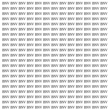
BNV
BNV
BNV
BNV
BNV
BNV
BNV
BNV
BNV
BNV
BNV
BNV
BNV
BNV
BNV
BNV
BNV
BNV
BNV
BNV
BNV
BNV
BNV
BNV
BNV
BNV
BNV
BNV
BNV
BNV
BNV
BNV
BNV
BNV
BNV
BNV
BNV
BNV
BNV
BNV
BNV
BNV
BNV
BNV
BNV
BNV
BNV
BNV
BNV
BNV
BNV
BNV
BNV
BNV
BNV
BNV
BNV
BNV
BNV
BNV
BNV
BNV
BNV
BNV
BNV
BNV
BNV
BNV
BNV
BNV
BNV
BNV
BNV
BNV
BNV
BNV
BNV
BNV
BNV
BNV
BNV
BNV
BNV
BNV
BNV
BNV
BNV
BNV
BNV
BNV
BNV
BNV
BNV
BNV
BNV
BNV
BNV
BNV
BNV
BNV
BNV
BNV
BNV
BNV
BNV
BNV
BNV
BNV
BNV
BNV
BNV
BNV
BNV
BNV
BNV
BNV
BNV
BNV
BNV
BNV
BNV
BNV
BNV
BNV
BNV
BNV
BNV
BNV
BNV
BNV
BNV
BNV
BNV
BNV
BNV
BNV
BNV
BNV
BNV
BNV
BNV
BNV
BNV
BNV
BNV
BNV
BNV
BNV
BNV
BNV
BNV
BNV
BNV
BNV
BNV
BNV
BNV
BNV
BNV
BNV
BNV
BNV
BNV
BNV
BNV
BNV
BNV
BNV
BNV
BNV
BNV
BNV
BNV
BNV
BNV
BNV
BNV
BNV
BNV
BNV
BNV
BNV
BNV
BNV
BNV
BNV
BNV
BNV
BNV
BNV
BNV
BNV
BNV
BNV
BNV
BNV
BNV
BNV
BNV
BNV
BNV
BNV
BNV
BNV
BNV
BNV
BNV
BNV
BNV
BNV
BNV
BNV
BNV
BNV
BNV
BNV
BNV
BNV
BNV
BNV
BNV
BNV
BNV
BNV
BNV
BNV
BNV
BNV
BNV
BNV
BNV
BNV
BNV
BNV
BNV
BNV
BNV
BNV
BNV
BNV
BNV
BNV
BNV
BNV
BNV
BNV
BNV
BNV
BNV
BNV
BNV
BNV
BNV
BNV
BNV
BNV
BNV
BNV
BNV
BNV
BNV
BNV
BNV
BNV
BNV
BNV
BNV
BNV
BNV
BNV
BNV
BNV
BNV