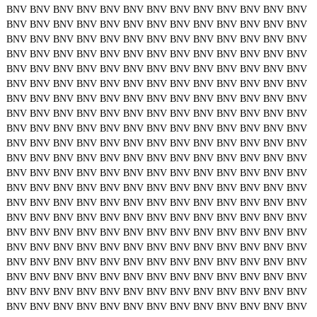
BNV
BNV
BNV
BNV
BNV
BNV
BNV
BNV
BNV
BNV
BNV
BNV
BNV
BNV
BNV
BNV
BNV
BNV
BNV
BNV
BNV
BNV
BNV
BNV
BNV
BNV
BNV
BNV
BNV
BNV
BNV
BNV
BNV
BNV
BNV
BNV
BNV
BNV
BNV
BNV
BNV
BNV
BNV
BNV
BNV
BNV
BNV
BNV
BNV
BNV
BNV
BNV
BNV
BNV
BNV
BNV
BNV
BNV
BNV
BNV
BNV
BNV
BNV
BNV
BNV
BNV
BNV
BNV
BNV
BNV
BNV
BNV
BNV
BNV
BNV
BNV
BNV
BNV
BNV
BNV
BNV
BNV
BNV
BNV
BNV
BNV
BNV
BNV
BNV
BNV
BNV
BNV
BNV
BNV
BNV
BNV
BNV
BNV
BNV
BNV
BNV
BNV
BNV
BNV
BNV
BNV
BNV
BNV
BNV
BNV
BNV
BNV
BNV
BNV
BNV
BNV
BNV
BNV
BNV
BNV
BNV
BNV
BNV
BNV
BNV
BNV
BNV
BNV
BNV
BNV
BNV
BNV
BNV
BNV
BNV
BNV
BNV
BNV
BNV
BNV
BNV
BNV
BNV
BNV
BNV
BNV
BNV
BNV
BNV
BNV
BNV
BNV
BNV
BNV
BNV
BNV
BNV
BNV
BNV
BNV
BNV
BNV
BNV
BNV
BNV
BNV
BNV
BNV
BNV
BNV
BNV
BNV
BNV
BNV
BNV
BNV
BNV
BNV
BNV
BNV
BNV
BNV
BNV
BNV
BNV
BNV
BNV
BNV
BNV
BNV
BNV
BNV
BNV
BNV
BNV
BNV
BNV
BNV
BNV
BNV
BNV
BNV
BNV
BNV
BNV
BNV
BNV
BNV
BNV
BNV
BNV
BNV
BNV
BNV
BNV
BNV
BNV
BNV
BNV
BNV
BNV
BNV
BNV
BNV
BNV
BNV
BNV
BNV
BNV
BNV
BNV
BNV
BNV
BNV
BNV
BNV
BNV
BNV
BNV
BNV
BNV
BNV
BNV
BNV
BNV
BNV
BNV
BNV
BNV
BNV
BNV
BNV
BNV
BNV
BNV
BNV
BNV
BNV
BNV
BNV
BNV
BNV
BNV
BNV
BNV
BNV
BNV
BNV
BNV
BNV
BNV
BNV
BNV