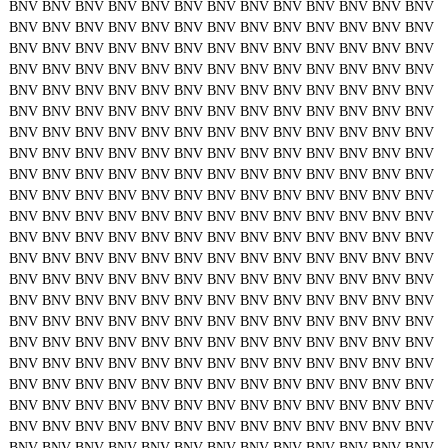
BNV
BNV
BNV
BNV
BNV
BNV
BNV
BNV
BNV
BNV
BNV
BNV
BNV
BNV
BNV
BNV
BNV
BNV
BNV
BNV
BNV
BNV
BNV
BNV
BNV
BNV
BNV
BNV
BNV
BNV
BNV
BNV
BNV
BNV
BNV
BNV
BNV
BNV
BNV
BNV
BNV
BNV
BNV
BNV
BNV
BNV
BNV
BNV
BNV
BNV
BNV
BNV
BNV
BNV
BNV
BNV
BNV
BNV
BNV
BNV
BNV
BNV
BNV
BNV
BNV
BNV
BNV
BNV
BNV
BNV
BNV
BNV
BNV
BNV
BNV
BNV
BNV
BNV
BNV
BNV
BNV
BNV
BNV
BNV
BNV
BNV
BNV
BNV
BNV
BNV
BNV
BNV
BNV
BNV
BNV
BNV
BNV
BNV
BNV
BNV
BNV
BNV
BNV
BNV
BNV
BNV
BNV
BNV
BNV
BNV
BNV
BNV
BNV
BNV
BNV
BNV
BNV
BNV
BNV
BNV
BNV
BNV
BNV
BNV
BNV
BNV
BNV
BNV
BNV
BNV
BNV
BNV
BNV
BNV
BNV
BNV
BNV
BNV
BNV
BNV
BNV
BNV
BNV
BNV
BNV
BNV
BNV
BNV
BNV
BNV
BNV
BNV
BNV
BNV
BNV
BNV
BNV
BNV
BNV
BNV
BNV
BNV
BNV
BNV
BNV
BNV
BNV
BNV
BNV
BNV
BNV
BNV
BNV
BNV
BNV
BNV
BNV
BNV
BNV
BNV
BNV
BNV
BNV
BNV
BNV
BNV
BNV
BNV
BNV
BNV
BNV
BNV
BNV
BNV
BNV
BNV
BNV
BNV
BNV
BNV
BNV
BNV
BNV
BNV
BNV
BNV
BNV
BNV
BNV
BNV
BNV
BNV
BNV
BNV
BNV
BNV
BNV
BNV
BNV
BNV
BNV
BNV
BNV
BNV
BNV
BNV
BNV
BNV
BNV
BNV
BNV
BNV
BNV
BNV
BNV
BNV
BNV
BNV
BNV
BNV
BNV
BNV
BNV
BNV
BNV
BNV
BNV
BNV
BNV
BNV
BNV
BNV
BNV
BNV
BNV
BNV
BNV
BNV
BNV
BNV
BNV
BNV
BNV
BNV
BNV
BNV
BNV
BNV
BNV
BNV
BNV
BNV
BNV
BNV
BNV
BNV
BNV
BNV
BNV
BNV
BNV
BNV
BNV
BNV
BNV
BNV