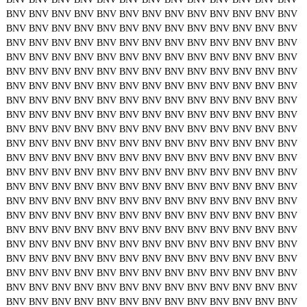
BNV
BNV
BNV
BNV
BNV
BNV
BNV
BNV
BNV
BNV
BNV
BNV
BNV
BNV
BNV
BNV
BNV
BNV
BNV
BNV
BNV
BNV
BNV
BNV
BNV
BNV
BNV
BNV
BNV
BNV
BNV
BNV
BNV
BNV
BNV
BNV
BNV
BNV
BNV
BNV
BNV
BNV
BNV
BNV
BNV
BNV
BNV
BNV
BNV
BNV
BNV
BNV
BNV
BNV
BNV
BNV
BNV
BNV
BNV
BNV
BNV
BNV
BNV
BNV
BNV
BNV
BNV
BNV
BNV
BNV
BNV
BNV
BNV
BNV
BNV
BNV
BNV
BNV
BNV
BNV
BNV
BNV
BNV
BNV
BNV
BNV
BNV
BNV
BNV
BNV
BNV
BNV
BNV
BNV
BNV
BNV
BNV
BNV
BNV
BNV
BNV
BNV
BNV
BNV
BNV
BNV
BNV
BNV
BNV
BNV
BNV
BNV
BNV
BNV
BNV
BNV
BNV
BNV
BNV
BNV
BNV
BNV
BNV
BNV
BNV
BNV
BNV
BNV
BNV
BNV
BNV
BNV
BNV
BNV
BNV
BNV
BNV
BNV
BNV
BNV
BNV
BNV
BNV
BNV
BNV
BNV
BNV
BNV
BNV
BNV
BNV
BNV
BNV
BNV
BNV
BNV
BNV
BNV
BNV
BNV
BNV
BNV
BNV
BNV
BNV
BNV
BNV
BNV
BNV
BNV
BNV
BNV
BNV
BNV
BNV
BNV
BNV
BNV
BNV
BNV
BNV
BNV
BNV
BNV
BNV
BNV
BNV
BNV
BNV
BNV
BNV
BNV
BNV
BNV
BNV
BNV
BNV
BNV
BNV
BNV
BNV
BNV
BNV
BNV
BNV
BNV
BNV
BNV
BNV
BNV
BNV
BNV
BNV
BNV
BNV
BNV
BNV
BNV
BNV
BNV
BNV
BNV
BNV
BNV
BNV
BNV
BNV
BNV
BNV
BNV
BNV
BNV
BNV
BNV
BNV
BNV
BNV
BNV
BNV
BNV
BNV
BNV
BNV
BNV
BNV
BNV
BNV
BNV
BNV
BNV
BNV
BNV
BNV
BNV
BNV
BNV
BNV
BNV
BNV
BNV
BNV
BNV
BNV
BNV
BNV
BNV
BNV
BNV
BNV
BNV
BNV
BNV
BNV